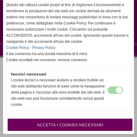
Questo sito utilizza cookie propri al fine di migliorare il funzionamento e
monitorare le prestazioni del sito web e/o cookie derivati da strumenti
Coordinamento Toscano dei gruppi di auto aiuto
esterni che consentono di inviare messaggi pubblicitari in linea con le tue
P.I. C.F 94063060480 -
preferenze, come dettagliato nella Cookie Policy. Per continuare è
info@autoaiutotoscana.org - coordinamentoautoaiutotoscana@gmail.com
necessario autorizzare i nostri cookie. Cliccando sul pulsante
ACCONSENTO, acconsenti all'uso dei cookie. Ignorando questo banner e
navigando il sito acconsenti all'uso dei cookie.
Cookie Policy
-
Privacy Policy
Realizzazione siti web www.sitoper.it
Il tuo consenso ha una durata massima di 6 mesi.
Cookie accettati nel consenso: nessun consenso
tecnici necessari
I cookie tecnici e necessari aiutano a rendere fruibile un
sito web abilitando funzioni di base come la navigazione
della pagina e l'accesso alle aree protette del sito web. Il
sito web non può funzionare correttamente senza questi
cookie.
ACCETTA I COOKIES NECESSARI